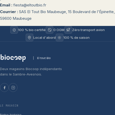
Email :
fiesta@eltoutbio.fr
Courrier :
SAS El Tout Bio Maubeuge, 15 Boulevard de l'Épinette,
59600 Maubeuge
100 % bio certifié
0 OGM
Zéro transport avion
Local d'abord
100 % de saison
Deux magasins Biocoop indépendants
dans le Sambre-Avesnois.
LE MAGASIN
Notre histoire