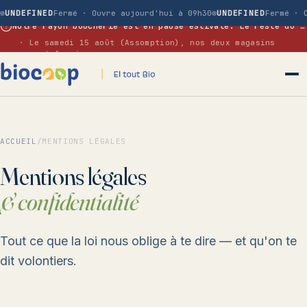
UNDEFINED
Fermé · Ouvre aujourd'hui à 09h30
UNDEFINED
Fermé · 
Notre rayon boucherie est en pause estivale. Le reste du magasin reste ouvert normalement.
· Le samedi 15 août (Assomption), nos deux magasins
seront fermés.
ACCUEIL
/
MENTIONS LÉGALES
Mentions légales
& confidentialité
Tout ce que la loi nous oblige à te dire — et qu'on te
dit volontiers.